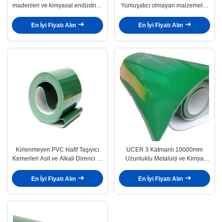
madenleri ve kimyasal endüstriler
Yumuşatıcı olmayan malzemeler
için hafif taşıyıcı kemerler
için hafif ağırlıklı PVC taşıyıcı
kemeri
En İyi Fiyatı Alın
En İyi Fiyatı Alın
Kirlenmeyen PVC Hafif Taşıyıcı
UCER 3 Katmanlı 10000mm
Kemerleri Asit ve Alkali Direnci ve
Uzunluklu Metalürji ve Kimya
Yağa Direnci
Endüstrisi için Hafif Taşıyıcı
Kemerleri
En İyi Fiyatı Alın
En İyi Fiyatı Alın