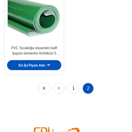
PVC Sıcaklığa dayanıklı hafif
taşıyıcı kemerler Kirliliksiz 5
katman 20000mm Uzunluk
En İyi Fiyatı Alın
1
2