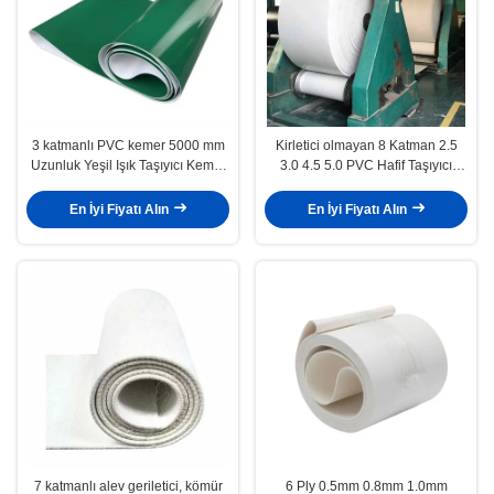
3 katmanlı PVC kemer 5000 mm
Kirletici olmayan 8 Katman 2.5
Uzunluk Yeşil Işık Taşıyıcı Kemer
3.0 4.5 5.0 PVC Hafif Taşıyıcı
Gıda Endüstrisi için Hava Duruma
Kemerleri Gıda Taşımacılığı
Dirençli
En İyi Fiyatı Alın
En İyi Fiyatı Alın
7 katmanlı alev geriletici, kömür
6 Ply 0.5mm 0.8mm 1.0mm