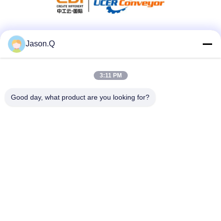
Sosyal Medya
Jason.Q
3:11 PM
Hızlı iletişim
Good day, what product are you looking for?
Tel
86-23-86636683
E-posta
marketing@cdindustry.com
Adres
14-26, 25. Kat, Bina 1, Longhu Tianji, 88 Jinxi Caddesi,
Xiantao Caddesi, Yubei Bölgesi, Chongqing