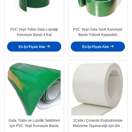
PVC Yeşil Tütün Gıda Lojistiği
PVC Yeşil Gıda Sınıfı Konveyör
Konveyör Bandı 4 Kat
Bandı Yüksek Kapasiteli
Kirletmeyen
En İyi Fiyatı Alın
En İyi Fiyatı Alın
Gıda, Tütün ve Lojistik Sektörleri
1Çelik / Çimento Endüstrisinde
için PVC Yeşil Konveyör Bandı
Malzeme Taşımacılığı için.0mm
1.3mm 1.6mm 2.0mm Hafif