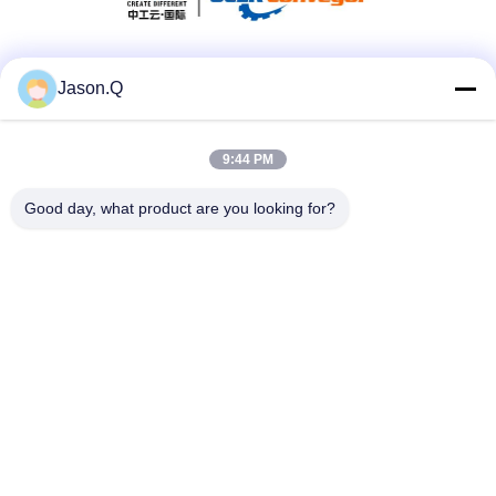
Sosyal Medya
Jason.Q
9:44 PM
Hızlı iletişim
Good day, what product are you looking for?
Tel
86-23-86636683
E-posta
marketing@cdindustry.com
Adres
14-26, 25. Kat, Bina 1, Longhu Tianji, 88 Jinxi Caddesi,
Xiantao Caddesi, Yubei Bölgesi, Chongqing