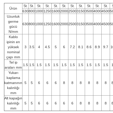
St.
St.
St.
St.
St.
St.
St.
St.
St.
St.
St.
Ürün
630
800
1000
1250
1600
2000
2500
3150
3500
4000
4500
5
Uzunluk
germe
630
800
1000
1250
1600
2000
2500
3150
3500
4000
4500
5
gücü
N/mm
Kablo
ipinin en
yüksek
3
3.5
4
4.5
5
6
7.2
8.1
8.6
8.9
9.7
1
nominal
çapı mm
Tel ip
1.5
1.5
1.5
1.5
1.5
1.5
1.5
1.5
1.5
1.5
1.5
araları mm
Yukarı
kaplama
katmanının
5
5
6
6
6
8
8
8
8
8
8
kalınlığı
mm
Alt kapağın
kalınlığı
5
5
6
6
6
6
6
8
8
8
8
mm