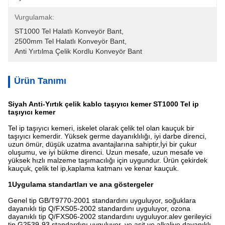
Vurgulamak:
ST1000 Tel Halatlı Konveyör Bant
, 
2500mm Tel Halatlı Konveyör Bant
, 
Anti Yırtılma Çelik Kordlu Konveyör Bant
Ürün Tanımı
Siyah Anti-Yırtık çelik kablo taşıyıcı kemer ST1000 Tel ip
taşıyıcı kemer
Tel ip taşıyıcı kemeri, iskelet olarak çelik tel olan kauçuk bir
taşıyıcı kemerdir. Yüksek germe dayanıklılığı, iyi darbe direnci,
uzun ömür, düşük uzatma avantajlarına sahiptir,İyi bir çukur
oluşumu, ve iyi bükme direnci. Uzun mesafe, uzun mesafe ve
yüksek hızlı malzeme taşımacılığı için uygundur. Ürün çekirdek
kauçuk, çelik tel ip,kaplama katmanı ve kenar kauçuk.
1Uygulama standartları ve ana göstergeler
Genel tip GB/T9770-2001 standardını uyguluyor, soğuklara
dayanıklı tip Q/FXS05-2002 standardını uyguluyor, ozona
dayanıklı tip Q/FXS06-2002 standardını uyguluyor.alev gerileyici
tip G2539-93 standardını uyguluyor, ve asit ve alkaliye dayanıklı