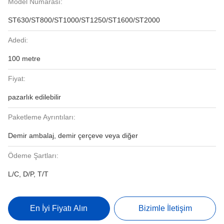
Model Numarası:
ST630/ST800/ST1000/ST1250/ST1600/ST2000
Adedi:
100 metre
Fiyat:
pazarlık edilebilir
Paketleme Ayrıntıları:
Demir ambalaj, demir çerçeve veya diğer
Ödeme Şartları:
L/C, D/P, T/T
En İyi Fiyatı Alın
Bizimle İletişim