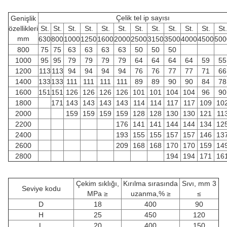
Çelik tel ip sayısı
Genişlik
özellikleri
St.
St.
St.
St.
St.
St.
St.
St.
St.
St.
St.
St.
mm
630
800
1000
1250
1600
2000
2500
3150
3500
4000
4500
500
800
75
75
63
63
63
63
50
50
50
1000
95
95
79
79
79
79
64
64
64
64
59
55
1200
113
113
94
94
94
94
76
76
77
77
71
66
1400
133
133
111
111
111
111
89
89
90
90
84
78
1600
151
151
126
126
126
126
101
101
104
104
96
90
1800
171
143
143
143
143
114
114
117
117
109
10
2000
159
159
159
159
128
128
130
130
121
11
2200
176
141
141
144
144
134
12
2400
193
155
155
157
157
146
13
2600
209
168
168
170
170
159
14
2800
194
194
171
16
Çekim sıklığı,
Kırılma sırasında
Sıvı, mm 3
Seviye kodu
MPa ≥
uzanma,% ≥
≤
D
18
400
90
H
25
450
120
L
20
400
150