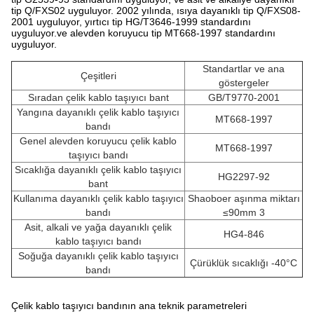
tip Q/FXS02 uyguluyor. 2002 yılında, ısıya dayanıklı tip Q/FXS08-
2001 uyguluyor, yırtıcı tip HG/T3646-1999 standardını
uyguluyor.ve alevden koruyucu tip MT668-1997 standardını
uyguluyor.
Standartlar ve ana
Çeşitleri
göstergeler
Sıradan çelik kablo taşıyıcı bant
GB/T9770-2001
Yangına dayanıklı çelik kablo taşıyıcı
MT668-1997
bandı
Genel alevden koruyucu çelik kablo
MT668-1997
taşıyıcı bandı
Sıcaklığa dayanıklı çelik kablo taşıyıcı
HG2297-92
bant
Kullanıma dayanıklı çelik kablo taşıyıcı
Shaoboer aşınma miktarı
bandı
≤90mm 3
Asit, alkali ve yağa dayanıklı çelik
HG4-846
kablo taşıyıcı bandı
Soğuğa dayanıklı çelik kablo taşıyıcı
Çürüklük sıcaklığı -40°C
bandı
Çelik kablo taşıyıcı bandının ana teknik parametreleri