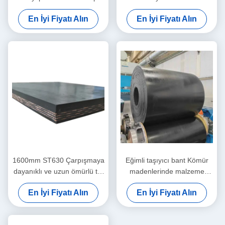
taşıyıcı kemer yırtılma
taşıyıcı kemeri güvenli
En İyi Fiyatı Alın
En İyi Fiyatı Alın
dayanıklı
malzeme taşıma
1600mm ST630 Çarpışmaya
Eğimli taşıyıcı bant Kömür
dayanıklı ve uzun ömürlü tel
madenlerinde malzeme
ip taşıyıcı kemeri
taşıması için tel ip taşıyıcı
En İyi Fiyatı Alın
En İyi Fiyatı Alın
bant ST630 ST800