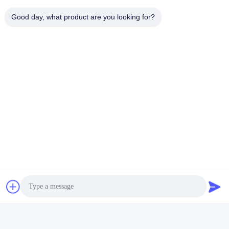
Good day, what product are you looking for?
Sosyal Medya
Hızlı iletişim
Tel
86-23-86636683
E-posta
marketing@cdindustry.com
Adres
14-26, 25. Kat, Bina 1, Longhu Tianji, 88 Jinxi Caddesi,
Xiantao Caddesi, Yubei Bölgesi, Chongqing