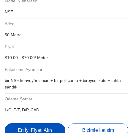
Model Numarası:
NSE
Adedi:
50 Metre
Fiyat:
$10.00 - $70.00/ Meter
Paketleme Ayrıntıları:
bir NSE konveyör zinciri + bir poli çanta + bireysel kutu + tahta
sandık
Ödeme Şartları:
L/C, T/T, D/P, CAD
En İyi Fiyatı Alın
Bizimle İletişim