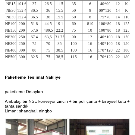
NE15
101.6
27
26.5
11.5
35
6
40*90
12
K
NE30
152.4
36.5
36
15.5
50
8
60*120
14
K
NE50
152.4
36.5
36
15.5
50
8
75*70
14
110
NE100
200
51.8
44.5
19.1
60
810
100*80
18
125
NE150
200
57.6
480,5
22,2
75
10
100*80
18
125
NE200
250
67.4
63,5
31.75
90
12
140*100
18
150
NE300
250
75
70
35
100
16
140*100
18
150
NE400
300
80
75
38,5
100
16
170*120
22
180
NE500
300
82.5
75
38,5
115
16
170*120
22
180
Paketleme Teslimat Nakliye
paketleme Detayları
Ambalaj: bir NSE konveyör zinciri + bir poli çanta + bireysel kutu +
tahta sandık
Liman: shanghai, ningbo