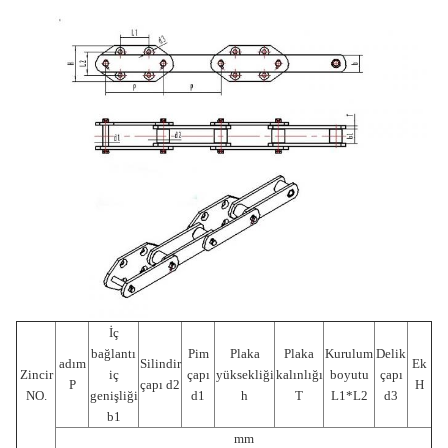
İç
bağlantı
Pim
Plaka
Plaka
Kurulum
Delik
adım
Silindir
Ek
Zincir
iç
çapı
yüksekliği
kalınlığı
boyutu
çapı
P
çapı d2
H
NO.
genişliği
d1
h
T
L1*L2
d3
b1
mm