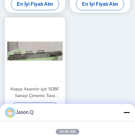
En İyi Fiyatı Alın
En İyi Fiyatı Alın
Parçaları
Kepçe Asansör için SDBF
Sanayi Çimento Tava
Konveyör Zinciri
En İyi Fiyatı Alın
Jason.Q
10:45 AM