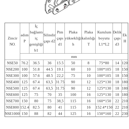
İç
bağlantı
Pim
Plaka
Plaka
Kurulum
Delik
adım
Silindir
Ek
Zincir
iç
çapı
yüksekliği
kalınlığı
boyutu
çapı
P
çapı d2
H
NO.
genişliği
d1
h
T
L1*L2
d3
b1
mm
NSE50
76.2
36.5
36
15.5
50
8
75*80
14
120
NSE200
100
51.8
44.5
19.1
60
10
100*105
18
150
NSE300
100
57.6
48.5
22,2
75
10
100*105
18
150
NSE400
125
67.4
63,5
31.75
90
12
125*130
18
180
NSE500
125
67.4
63,5
31.75
90
12
125*130
18
180
NSE600
125
75
70
35
100
16
125*130
18
180
NSE700
150
80
75
38,5
115
16
160*150
22
210
NSE800
152.4
82.5
80
41
115
16
152.4*150
22
210
NSE1000
150
88
82
44
125
16
150*160
22
230