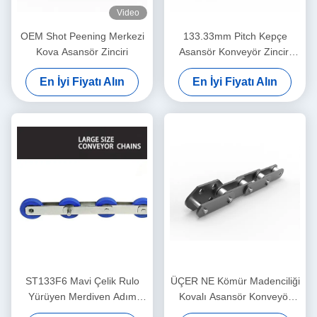
Video
OEM Shot Peening Merkezi
133.33mm Pitch Kepçe
Kova Asansör Zinciri
Asansör Konveyör Zinciri
Naylon Rulo Yürüyen
En İyi Fiyatı Alın
En İyi Fiyatı Alın
Merdiven Adım Zinciri
ST133F6 Mavi Çelik Rulo
ÜÇER NE Kömür Madenciliği
Yürüyen Merdiven Adım
Kovalı Asansör Konveyör
Zinciri Hareketli Geçit
Zincir Hatvesi 200mm