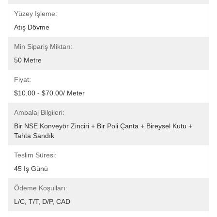
Yüzey Işleme:
Atış Dövme
Min Sipariş Miktarı:
50 Metre
Fiyat:
$10.00 - $70.00/ Meter
Ambalaj Bilgileri:
Bir NSE Konveyör Zinciri + Bir Poli Çanta + Bireysel Kutu + 
Tahta Sandık
Teslim Süresi:
45 Iş Günü
Ödeme Koşulları:
L/C, T/T, D/P, CAD