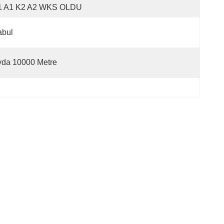
1 A1 K2 A2 WKS OLDU
abul
yda 10000 Metre