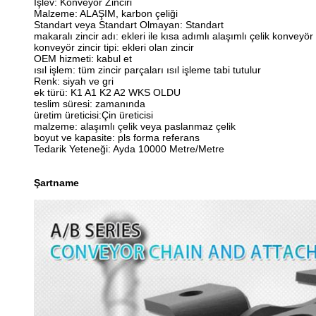
İşlev: Konveyör Zinciri
Malzeme: ALAŞIM, karbon çeliği
Standart veya Standart Olmayan: Standart
makaralı zincir adı: ekleri ile kısa adımlı alaşımlı çelik konveyör
konveyör zincir tipi: ekleri olan zincir
OEM hizmeti: kabul et
ısıl işlem: tüm zincir parçaları ısıl işleme tabi tutulur
Renk: siyah ve gri
ek türü: K1 A1 K2 A2 WKS OLDU
teslim süresi: zamanında
üretim üreticisi:Çin üreticisi
malzeme: alaşımlı çelik veya paslanmaz çelik
boyut ve kapasite: pls forma referans
Tedarik Yeteneği: Ayda 10000 Metre/Metre
Şartname