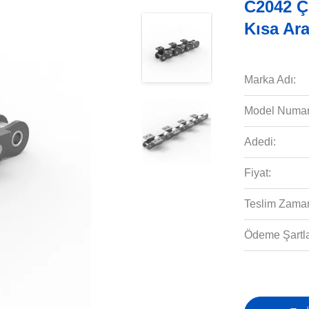
C2042 Çi
Kısa Ara
Marka Adı:
Model Numar
Adedi:
Fiyat:
Teslim Zaman
Ödeme Şartla