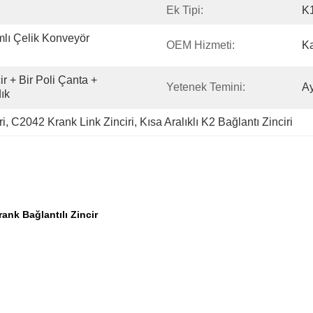
Ek Tipi:
K
mlı Çelik Konveyör 
OEM Hizmeti:
K
r + Bir Poli Çanta + 
Yetenek Temini:
A
ık
ri
, 
C2042 Krank Link Zinciri
, 
Kısa Aralıklı K2 Bağlantı Zinciri
rank Bağlantılı Zincir