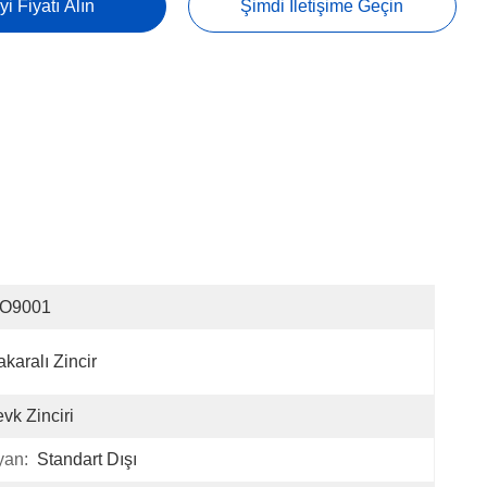
yi Fiyatı Alın
Şimdi Iletişime Geçin
SO9001
karalı Zincir
vk Zinciri
yan:
Standart Dışı