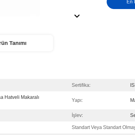
En İ
rün Tanımı
Sertifika:
I
sa Hatveli Makaralı 
Yapı:
Ma
İşlev:
Se
Standart Veya Standart Olma