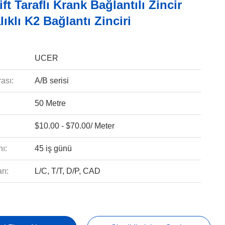
ft Taraflı Krank Bağlantılı Zincir
lıklı K2 Bağlantı Zinciri
UCER
ası:
A/B serisi
50 Metre
$10.00 - $70.00/ Meter
ı:
45 iş günü
rı:
L/C, T/T, D/P, CAD