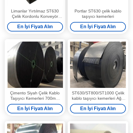
Limanlar Yırtılmaz ST630
Portlar ST630 çelik kablo
Çelik Kordonlu Konveyör
taşıyıcı kemerleri
Bantları
En İyi Fiyatı Alın
En İyi Fiyatı Alın
Çimento Siyah Çelik Kablo
ST630/ST800/ST1000 Çelik
Taşıyıcı Kemerleri 700mm
kablo taşıyıcı kemerleri Ağır
Genişlik
malzeme taşımacılığı
En İyi Fiyatı Alın
En İyi Fiyatı Alın