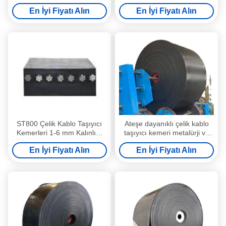
1mm'den 6mm'ye Kadar
Üstün Performans ve Uzun
En İyi Fiyatı Alın
En İyi Fiyatı Alın
Kalınlıklı Malzeme Çeşitli
Sürenlik
Endüstrilerde İşlem
ST800 Çelik Kablo Taşıyıcı
Ateşe dayanıklı çelik kablo
Kemerleri 1-6 mm Kalınlığı
taşıyıcı kemeri metalürji ve
Kömür Madencileri için
elektrik enerjisi endüstrisi için
En İyi Fiyatı Alın
En İyi Fiyatı Alın
Malzemeler