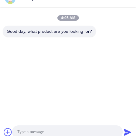
4:05 AM
Hızlı iletişim
Good day, what product are you looking for?
Tel
86-23-86636683
E-posta
marketing@cdindustry.com
Adres
14-26, 25. Kat, Bina 1, Longhu Tianji, 88 Jinxi Caddesi,
Xiantao Caddesi, Yubei Bölgesi, Chongqing
Gizlilik Politikası
|
Site Haritası
Çin iyi. Kalite Halatlı Konveyör Bant Tedarikçi. Telif hakkı © 2021-
2026 CDINDUSTRY(INTERNATIONAL).INC Hepsi. Haklar
korunmuş.