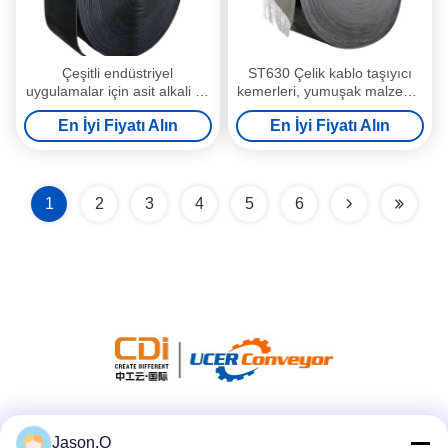
Çeşitli endüstriyel
ST630 Çelik kablo taşıyıcı
uygulamalar için asit alkali ve
kemerleri, yumuşak malzeme
yağ dayanıklı ST630 çelik
taşımacılığı için küçük
En İyi Fiyatı Alın
En İyi Fiyatı Alın
kablo taşıyıcı kemerleri
uzantılı ve iyi gölge oluşumu
1
2
3
4
5
6
Sosyal Medya
Jason.Q